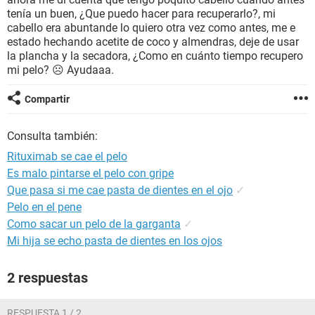
tenía un buen, ¿Que puedo hacer para recuperarlo?, mi
cabello era abuntande lo quiero otra vez como antes, me e
estado hechando acetite de coco y almendras, deje de usar
la plancha y la secadora, ¿Como en cuánto tiempo recupero
mi pelo? ☹ Ayudaaa.
Compartir
Consulta también:
Rituximab se cae el pelo
Es malo pintarse el pelo con gripe
Que pasa si me cae pasta de dientes en el ojo
✓
Pelo en el pene
Como sacar un pelo de la garganta
✓
Mi hija se echo pasta de dientes en los ojos
2 respuestas
RESPUESTA 1 / 2