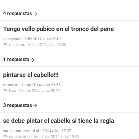
4 respuestas
Tengo vello pubico en el tronco del pene
Juanjoser
-
3 dic 2017 a las 22:09
c-salinas
-
3 dic 2017 a las 23:35
1 respuesta
pintarse el cabello!!!
ermooxa
-
1 ago 2014 a las 21:56
Liza
-
23 ene 2022 a las 00:14
3 respuestas
se debe pintar el cabello si tiene la regla
yaritzamartinez
-
6 abr 2014 a las 17:07
usuario anónimo
-
6 abr 2014 a las 19:43