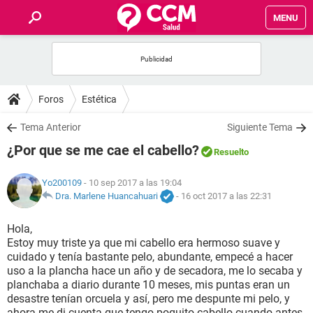
MENU
INICIO
FOROS
Foros
Estética
SALUD
Tema Anterior
Siguiente Tema
¿Por que se me cae el cabello?
Resuelto
FAMILIA
Yo200109
- 10 sep 2017 a las 19:04
NUTRICIÓN
Dra. Marlene Huancahuari
-
16 oct 2017 a las 22:31
Hola,
BIENESTAR
Estoy muy triste ya que mi cabello era hermoso suave y
cuidado y tenía bastante pelo, abundante, empecé a hacer
SEXUALIDAD
uso a la plancha hace un año y de secadora, me lo secaba y
planchaba a diario durante 10 meses, mis puntas eran un
desastre tenían orcuela y así, pero me despunte mi pelo, y
GLOSARIO
ahora me di cuenta que tengo poquito cabello cuando antes