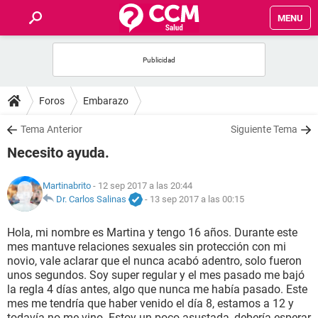
MENU
INICIO
FOROS
Foros
Embarazo
SALUD
Tema Anterior
Siguiente Tema
Necesito ayuda.
FAMILIA
Martinabrito
- 12 sep 2017 a las 20:44
NUTRICIÓN
Dr. Carlos Salinas
-
13 sep 2017 a las 00:15
Hola, mi nombre es Martina y tengo 16 años. Durante este
BIENESTAR
mes mantuve relaciones sexuales sin protección con mi
novio, vale aclarar que el nunca acabó adentro, solo fueron
SEXUALIDAD
unos segundos. Soy super regular y el mes pasado me bajó
la regla 4 días antes, algo que nunca me había pasado. Este
mes me tendría que haber venido el día 8, estamos a 12 y
GLOSARIO
todavía no me vino. Estoy un poco asustada, debería esperar