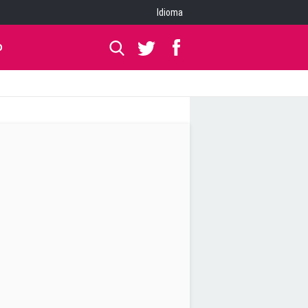
Idioma
O