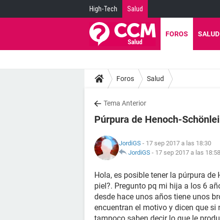
High-Tech
Salud
FOROS
SALUD
Foros
Salud
Tema Anterior
Púrpura de Henoch-Schönle
JordiGS
- 17 sep 2017 a las 18:30
JordiGS
-
17 sep 2017 a las 18:5
Hola, es posible tener la púrpura d
piel?. Pregunto pq mi hija a los 6 
desde hace unos años tiene unos br
encuentran el motivo y dicen que si
tampoco saben decir lo que le prod