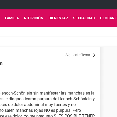
FAMILIA
NUTRICIÓN
BIENESTAR
SEXUALIDAD
GLOSARI
Siguiente Tema
in
8
e Henoch-Schönlein sin manifestar las manchas en la
años le diagnosticaron púrpura de Henoch-Schönlein y
otes de dolor abdominal muy fuertes y no
 no salen manchas rojas NO es púrpura. Pero
uce ese dolor. Yo me pregunto SI ES POSIBLE TENER