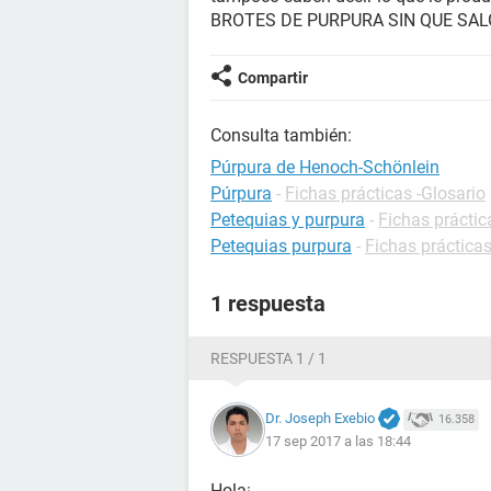
BROTES DE PURPURA SIN QUE SALG
Compartir
Consulta también:
Púrpura de Henoch-Schönlein
Púrpura
-
Fichas prácticas -Glosario
Petequias y purpura
-
Fichas práctic
Petequias purpura
-
Fichas prácticas
1 respuesta
RESPUESTA 1 / 1
Dr. Joseph Exebio
16.358
17 sep 2017 a las 18:44
Hola¡