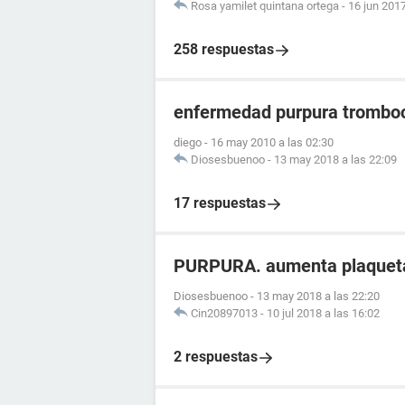
Rosa yamilet quintana ortega
-
16 jun 2017
258 respuestas
enfermedad purpura tromboc
diego
-
16 may 2010 a las 02:30
Diosesbuenoo
-
13 may 2018 a las 22:09
17 respuestas
PURPURA. aumenta plaqueta
Diosesbuenoo
-
13 may 2018 a las 22:20
Cin20897013
-
10 jul 2018 a las 16:02
2 respuestas