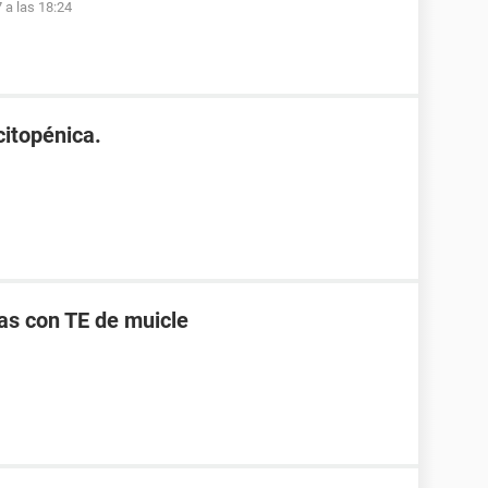
 a las 18:24
itopénica.
s con TE de muicle