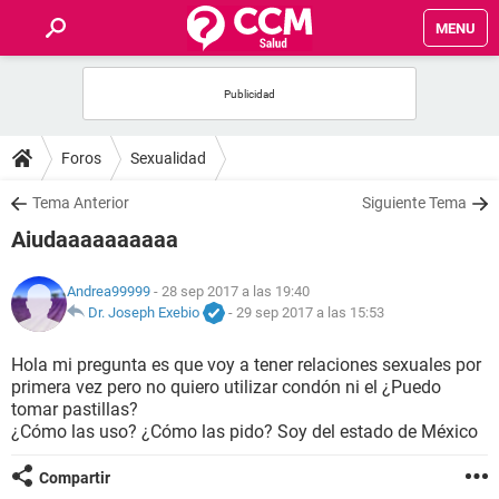
MENU
INICIO
FOROS
Foros
Sexualidad
SALUD
Tema Anterior
Siguiente Tema
Aiudaaaaaaaaaa
FAMILIA
Andrea99999
- 28 sep 2017 a las 19:40
NUTRICIÓN
Dr. Joseph Exebio
-
29 sep 2017 a las 15:53
Hola mi pregunta es que voy a tener relaciones sexuales por
BIENESTAR
primera vez pero no quiero utilizar condón ni el ¿Puedo
tomar pastillas?
SEXUALIDAD
¿Cómo las uso? ¿Cómo las pido? Soy del estado de México
Compartir
GLOSARIO