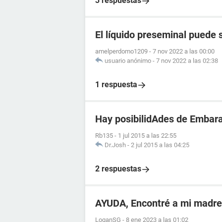
3 respuestas
El líquido preseminal puede 
amelperdomo1209
-
7 nov 2022 a las 00:00
usuario anónimo
-
7 nov 2022 a las 02:38
1 respuesta
Hay posibilidAdes de Embara
Rb135
-
1 jul 2015 a las 22:55
Dr.Josh
-
2 jul 2015 a las 04:25
2 respuestas
AYUDA, Encontré a mi madr
LoganSG
-
8 ene 2023 a las 01:02