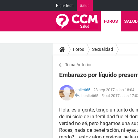
High-Tech
Salud
FOROS
SALUD
Foros
Sexualidad
Tema Anterior
Embarazo por líquido presem
leslie665
- 28 sep 2017 a las 18:04
Leslie665 -
5 oct 2017 a las 17:0
Hola, es urgente, tengo un tanto de n
de mi ciclo de in-fertilidad fue el d
verdad no sé, pero hagamos una supo
Roces, nada de penetración, ni eyacu
modo?... estoy algo nerviosa, se les