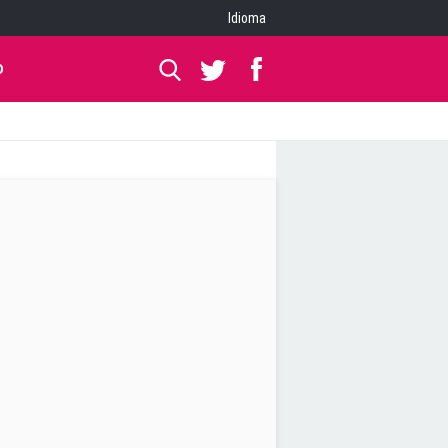
Idioma
O