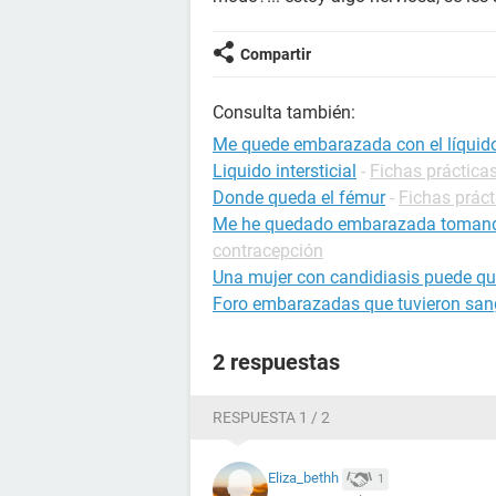
Compartir
Consulta también:
Me quede embarazada con el líquido
Liquido intersticial
-
Fichas prácticas
Donde queda el fémur
-
Fichas práct
Me he quedado embarazada tomando 
contracepción
Una mujer con candidiasis puede q
Foro embarazadas que tuvieron san
2 respuestas
RESPUESTA 1 / 2
Eliza_bethh
1