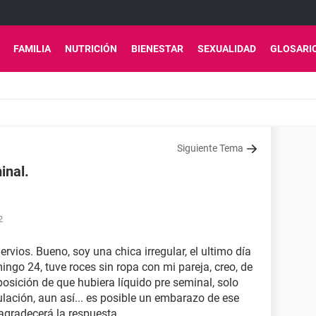
FAMILIA
NUTRICIÓN
BIENESTAR
SEXUALIDAD
GLOSARI
Siguiente Tema
inal.
2
ervios. Bueno, soy una chica irregular, el ultimo día
omingo 24, tuve roces sin ropa con mi pareja, creo, de
sición de que hubiera líquido pre seminal, solo
lación, aun así... es posible un embarazo de ese
 agradecerá la respuesta