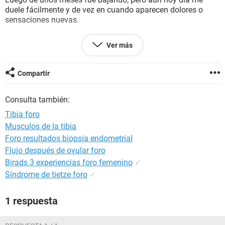
duele fácilmente y de vez en cuando aparecen dolores o
sensaciones nuevas.
No fui al médico por que no tenía seguro ni dinero,
Ver más
pensamos que eso iba a curar en quizá unos 3 meses, pero
todavía sigo esperando. El dolor se presenta en la parte
frontal
de la tibia y también del lado derecho en la pierna
Compartir
derecha (no sé si sea un
músculo
o qué). Cualquier pequeño
golpe o roce me lastima en esa zona y es bastante sensible.
Consulta también:
Ahora puedo caminar, pero al querer bailar, saltar o correr,
aparece uno o varios dolores.
Tibia foro
Musculos de la tibia
Agradecería sus respuestas.
Foro resultados biopsia endometrial
Flujo después de ovular foro
Birads 3 experiencias foro femenino
✓
Síndrome de tietze foro
✓
1 respuesta