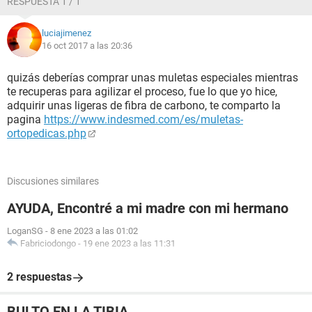
RESPUESTA 1 / 1
luciajimenez
16 oct 2017 a las 20:36
quizás deberías comprar unas muletas especiales mientras
te recuperas para agilizar el proceso, fue lo que yo hice,
adquirir unas ligeras de fibra de carbono, te comparto la
pagina
https://www.indesmed.com/es/muletas-
ortopedicas.php
Discusiones similares
AYUDA, Encontré a mi madre con mi hermano
LoganSG
-
8 ene 2023 a las 01:02
Fabriciodongo
-
19 ene 2023 a las 11:31
2 respuestas
BULTO EN LA TIBIA