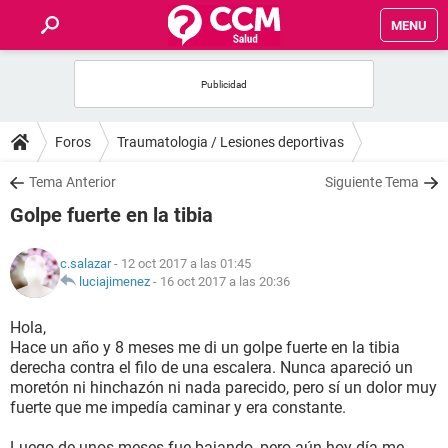
MENU
INICIO
FOROS
Foros
Traumatologia / Lesiones deportivas
SALUD
Tema Anterior
Siguiente Tema
Golpe fuerte en la tibia
FAMILIA
c.salazar
- 12 oct 2017 a las 01:45
NUTRICIÓN
luciajimenez
-
16 oct 2017 a las 20:36
Hola,
BIENESTAR
Hace un año y 8 meses me di un golpe fuerte en la tibia
derecha contra el filo de una escalera. Nunca apareció un
SEXUALIDAD
moretón ni hinchazón ni nada parecido, pero sí un dolor muy
fuerte que me impedía caminar y era constante.
GLOSARIO
Luego de unos meses fue bajando, pero aún hoy día me