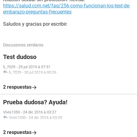
https://salud.ccm.net/faq/256-como-funcionan-los-test-de-
embarazo-preguntas-frecuentes
Saludos y gracias por escribir.
Discusiones similares
Test dudoso
li_7029
-
29 jul 2019 à 07:51
li_7029
-
30 jul 2019 à 00:26
2 respuestas
Prueba dudosa? Ayuda!
Vivis1350
-
24 dic 2016 à 03:27
Vivis1350
-
24 dic 2016 à 03:35
2 respuestas