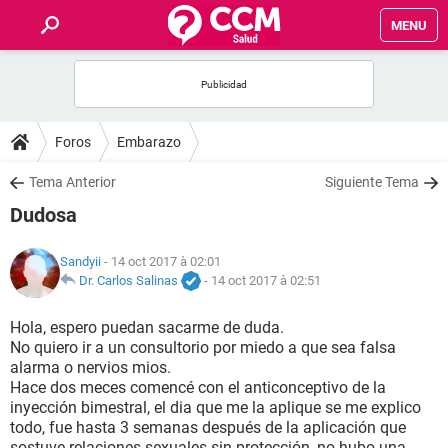
MENU
INICIO
FORUMS
Foros
Embarazo
SALUD
Tema Anterior
Siguiente Tema
Dudosa
FAMILIA
Sandyii
- 14 oct 2017 à 02:01
NUTRICIÓN
Dr. Carlos Salinas
-
14 oct 2017 à 02:51
Hola, espero puedan sacarme de duda.
BIENESTAR
No quiero ir a un consultorio por miedo a que sea falsa
alarma o nervios mios.
SEXUALIDAD
Hace dos meces comencé con el anticonceptivo de la
inyección bimestral, el dia que me la aplique se me explico
todo, fue hasta 3 semanas después de la aplicación que
GLOSARIO
sostuve relaciones sexuales sin protección, no hubo una