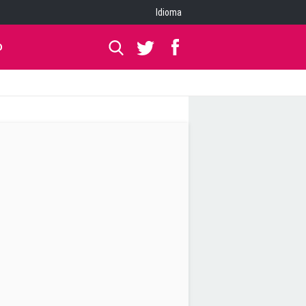
Idioma
O