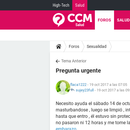
High-Tech
Salud
FOROS
SALUD
Foros
Sexualidad
Tema Anterior
Pregunta urgente
flaca1222
- 19 oct 2017 a las 07:05
sujey23full
-
19 oct 2017 a las 09
Necesito ayuda el sábado 14 de octu
masturbandose , luego se limpió , i
hasta que entro , él estuvo sin prote
no pasaron ni 12 horas y me tome la
embarazo