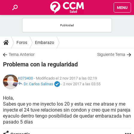
MENU
INICIO
FOROS
Foros
Embarazo
SALUD
Tema Anterior
Siguiente Tema
Problema con la regularidad
FAMILIA
K073400
- Modificado el 2 nov 2017 a las 02:19
NUTRICIÓN
Dr. Carlos Salinas
-
2 nov 2017 a las 03:55
Hola,
BIENESTAR
Sabes que yo me inyecto los 20 y esta vez me atrase y me
inyecte el 24 tuve relaciones sin condon y creo que mi pareja
SEXUALIDAD
eyaculo dentro tengo posibilidad de quedar embarazada han
pasado 5 días
GLOSARIO