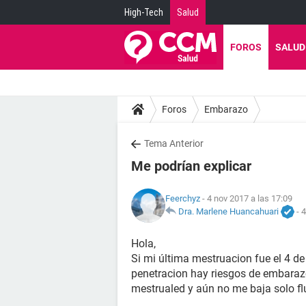
High-Tech
Salud
FOROS
SALUD
Foros
Embarazo
Tema Anterior
Me podrían explicar
Feerchyz
- 4 nov 2017 a las 17:09
Dra. Marlene Huancahuari
-
4
Hola,
Si mi última mestruacion fue el 4 de
penetracion hay riesgos de embarazo
mestrualed y aún no me baja solo f