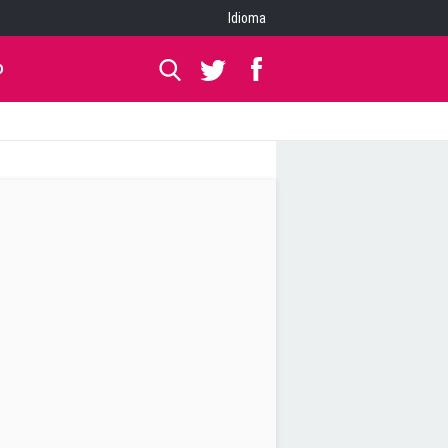
Idioma
O