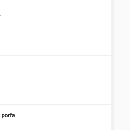
r
 porfa