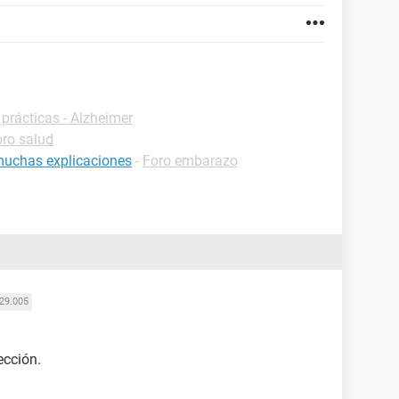
 prácticas - Alzheimer
ro salud
muchas explicaciones
-
Foro embarazo
29.005
ección.