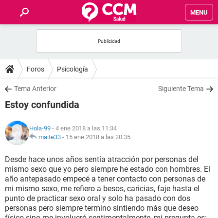
MENU
INICIO
FOROS
Foros
Psicología
SALUD
Tema Anterior
Siguiente Tema
Estoy confundida
FAMILIA
Hola-99
- 4 ene 2018 a las 11:34
NUTRICIÓN
maite33
-
15 ene 2018 a las 20:35
Desde hace unos años sentía atracción por personas del
BIENESTAR
mismo sexo que yo pero siempre he estado con hombres. El
año antepasado empecé a tener contacto con personas de
SEXUALIDAD
mi mismo sexo, me refiero a besos, caricias, faje hasta el
punto de practicar sexo oral y solo ha pasado con dos
personas pero siempre termino sintiendo más que deseo
GLOSARIO
físico sino me involucró sentimentalmente, mi pregunta es: