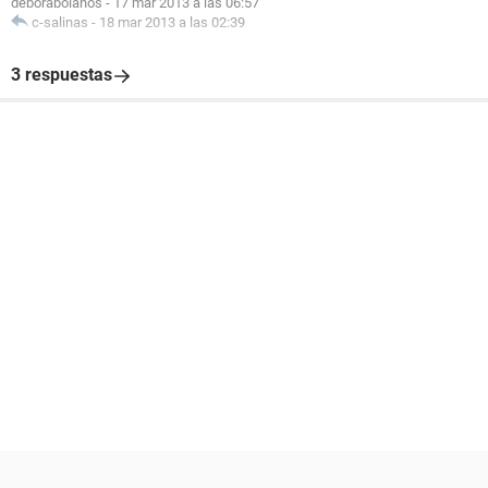
deborabolanos
-
17 mar 2013 a las 06:57
c-salinas
-
18 mar 2013 a las 02:39
3 respuestas