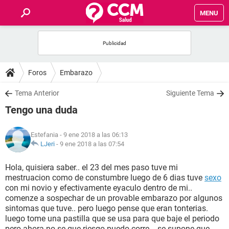
MENU
INICIO
FOROS
Foros
Embarazo
SALUD
Tema Anterior
Siguiente Tema
Tengo una duda
FAMILIA
Estefania
- 9 ene 2018 a las 06:13
NUTRICIÓN
LJeri
-
9 ene 2018 a las 07:54
Hola, quisiera saber.. el 23 del mes paso tuve mi
BIENESTAR
mestruacion como de constumbre luego de 6 dias tuve
sexo
con mi novio y efectivamente eyaculo dentro de mi..
SEXUALIDAD
comenze a sospechar de un provable embarazo por algunos
sintomas que tuve.. pero luego pense que eran tonterias.
luego tome una pastilla que se usa para que baje el periodo
GLOSARIO
pero ahora no se que riesgo puedo corre .. se supone que