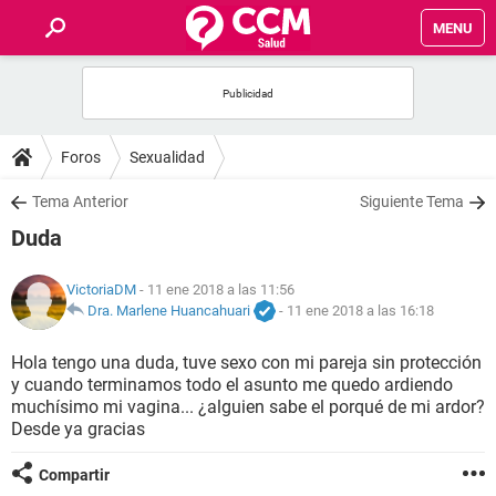
MENU
INICIO
FOROS
Foros
Sexualidad
SALUD
Tema Anterior
Siguiente Tema
Duda
FAMILIA
VictoriaDM
- 11 ene 2018 a las 11:56
NUTRICIÓN
Dra. Marlene Huancahuari
-
11 ene 2018 a las 16:18
Hola tengo una duda, tuve sexo con mi pareja sin protección
BIENESTAR
y cuando terminamos todo el asunto me quedo ardiendo
muchísimo mi vagina... ¿alguien sabe el porqué de mi ardor?
SEXUALIDAD
Desde ya gracias
Compartir
GLOSARIO