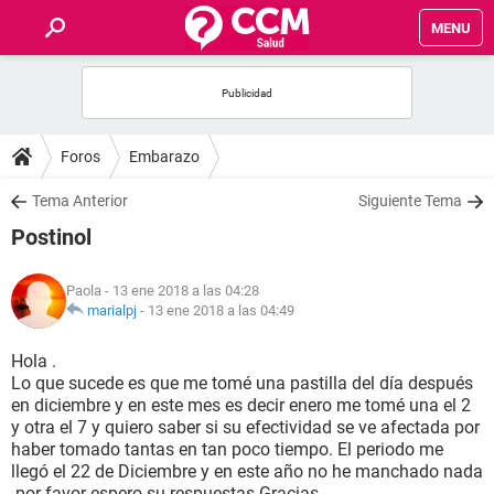
MENU
INICIO
FOROS
Foros
Embarazo
SALUD
Tema Anterior
Siguiente Tema
Postinol
FAMILIA
Paola
- 13 ene 2018 a las 04:28
NUTRICIÓN
marialpj
-
13 ene 2018 a las 04:49
Hola .
BIENESTAR
Lo que sucede es que me tomé una pastilla del día después
en diciembre y en este mes es decir enero me tomé una el 2
SEXUALIDAD
y otra el 7 y quiero saber si su efectividad se ve afectada por
haber tomado tantas en tan poco tiempo. El periodo me
llegó el 22 de Diciembre y en este año no he manchado nada
GLOSARIO
.por favor espero su respuestas.Gracias.