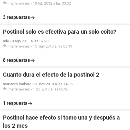
marlene-ines
-
18 feb 2012 a las 03:02
3 respuestas
Postinol solo es efectiva para un solo coito?
mle
-
3 ago 2011 a las 07:20
marlene-ines
-
15 may 2013 a las 03:19
8 respuestas
Cuanto dura el efecto de la postinol 2
mariangy barbaro
-
30 nov 2013 a las 14:36
marlene-ines
-
1 dic 2013 a las 00:36
1 respuesta
Postinol hace efecto si tomo una y después a
los 2 mes