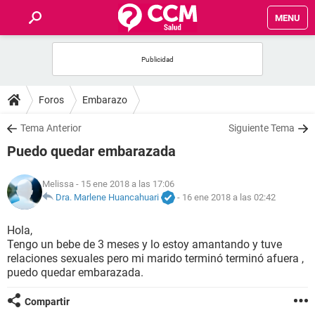
MENU
INICIO
FOROS
Foros
Embarazo
SALUD
Tema Anterior
Siguiente Tema
Puedo quedar embarazada
FAMILIA
Melissa
- 15 ene 2018 a las 17:06
NUTRICIÓN
Dra. Marlene Huancahuari
-
16 ene 2018 a las 02:42
Hola,
BIENESTAR
Tengo un bebe de 3 meses y lo estoy amantando y tuve
relaciones sexuales pero mi marido terminó terminó afuera ,
SEXUALIDAD
puedo quedar embarazada.
Compartir
GLOSARIO