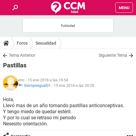
MENU
INICIO
FOROS
Foros
Sexualidad
SALUD
Tema Anterior
Siguiente Tema
Pastillas
FAMILIA
eric
- 15 ene 2018 a las 19:54
NUTRICIÓN
Siempreigual01
-
15 ene 2018 a las 20:28
Hola,
BIENESTAR
Llevó mas de un año tomando pastillas anticonceptivas.
Y tengo miedo de quedar estéril.
SEXUALIDAD
Y por lo cual se retraso mi periodo
Nesesito orientación.
GLOSARIO