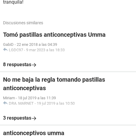
tranquila!
Discusiones similares
Tomó pastillas anticonceptivas Umma
GabiD
-
22 ene 2018 a las 04:39
LGDC97
-
9 mar 2023 a las 18:33
8 respuestas
No me baja la regla tomando pastillas
anticonceptivas
Miriam
-
18 jul 2019 a las 11:39
DRA. MARNET
-
19 jul 2019 a las 10:50
3 respuestas
anticonceptivos umma