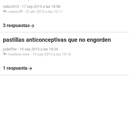
natis2412
-
17 sep 2013 a las 10:58
marisolfl
-
22 abr 2015 a las 12:11
3 respuestas
pastillas anticonceptivas que no engorden
judeiffer
-
19 sep 2013 a las 18:24
marlene-ines
-
19 sep 2013 a las 19:16
1 respuesta