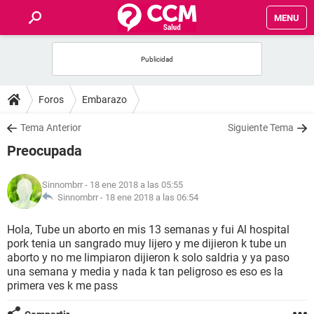
MENU
INICIO
FOROS
Foros
Embarazo
SALUD
Tema Anterior
Siguiente Tema
Preocupada
FAMILIA
Sinnombrr
- 18 ene 2018 a las 05:55
NUTRICIÓN
Sinnombrr -
18 ene 2018 a las 06:54
Hola, Tube un aborto en mis 13 semanas y fui Al hospital
BIENESTAR
pork tenia un sangrado muy lijero y me dijieron k tube un
aborto y no me limpiaron dijieron k solo saldria y ya paso
SEXUALIDAD
una semana y media y nada k tan peligroso es eso es la
primera ves k me pass
GLOSARIO