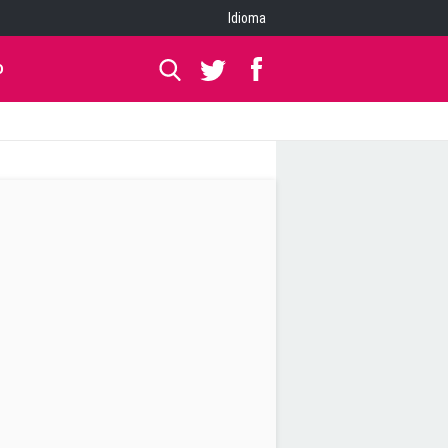
Idioma
O