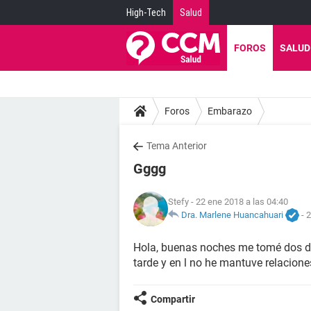
High-Tech
Salud
FOROS
SALUD
Foros
Embarazo
Tema Anterior
Gggg
Stefy
- 22 ene 2018 a las 04:40
Dra. Marlene Huancahuari
-
2
Hola, buenas noches me tomé dos día
tarde y en l no he mantuve relacio
Compartir