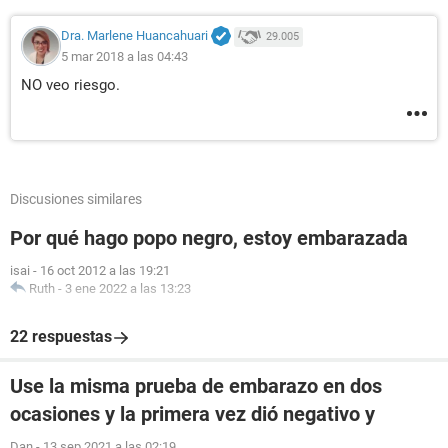
Dra. Marlene Huancahuari
29.005
5 mar 2018 a las 04:43
NO veo riesgo.
Discusiones similares
Por qué hago popo negro, estoy embarazada
isai
-
16 oct 2012 a las 19:21
Ruth
-
3 ene 2022 a las 13:23
22 respuestas
Use la misma prueba de embarazo en dos
ocasiones y la primera vez dió negativo y
Dan
-
13 sep 2021 a las 02:19