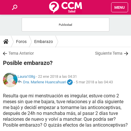
MENU
INICIO
FOROS
Foros
Embarazo
SALUD
Tema Anterior
Siguiente Tema
Posible embarazo?
FAMILIA
Laura108g
- 22 ene 2018 a las 04:31
NUTRICIÓN
Dra. Marlene Huancahuari
-
5 mar 2018 a las 04:43
Resulta que mi menstruación es irregular, estuve como 2
BIENESTAR
meses sin que me bajara, tuve relaciones y al día siguiente
me bajó y decidí empezar a tomarme las anticonceptivas,
SEXUALIDAD
después de 24h no manchaba más, al pasar 2 días tuve
relaciones de nuevo y volví a manchar. Que podría ser?
Posible embarazo? O quizás efectos de las anticonceptivas?
GLOSARIO