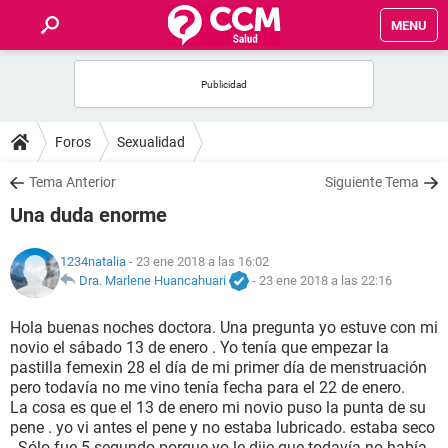
MENU
INICIO
FOROS
Foros
Sexualidad
SALUD
Tema Anterior
Siguiente Tema
Una duda enorme
FAMILIA
1234natalia
- 23 ene 2018 a las 16:02
NUTRICIÓN
Dra. Marlene Huancahuari
-
23 ene 2018 a las 22:16
Hola buenas noches doctora. Una pregunta yo estuve con mi
BIENESTAR
novio el sábado 13 de enero . Yo tenía que empezar la
pastilla femexin 28 el día de mi primer día de menstruación
SEXUALIDAD
pero todavía no me vino tenía fecha para el 22 de enero.
La cosa es que el 13 de enero mi novio puso la punta de su
pene . yo vi antes el pene y no estaba lubricado. estaba seco
GLOSARIO
. Sólo fue 5 segundo porque yo le dije que todavía no había