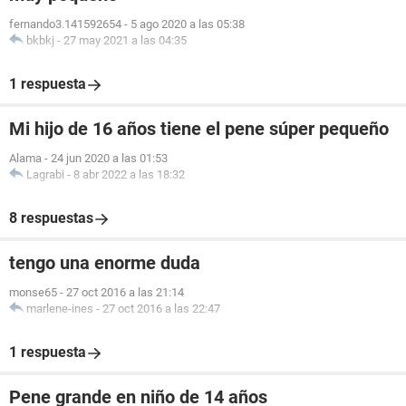
fernando3.141592654
-
5 ago 2020 a las 05:38
bkbkj
-
27 may 2021 a las 04:35
1 respuesta
Mi hijo de 16 años tiene el pene súper pequeño
Alama
-
24 jun 2020 a las 01:53
Lagrabi
-
8 abr 2022 a las 18:32
8 respuestas
tengo una enorme duda
monse65
-
27 oct 2016 a las 21:14
marlene-ines
-
27 oct 2016 a las 22:47
1 respuesta
Pene grande en niño de 14 años