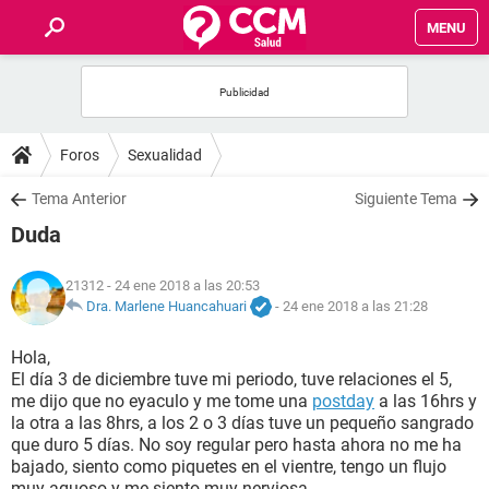
MENU
INICIO
FOROS
Foros
Sexualidad
SALUD
Tema Anterior
Siguiente Tema
Duda
FAMILIA
21312
- 24 ene 2018 a las 20:53
NUTRICIÓN
Dra. Marlene Huancahuari
-
24 ene 2018 a las 21:28
Hola,
BIENESTAR
El día 3 de diciembre tuve mi periodo, tuve relaciones el 5,
me dijo que no eyaculo y me tome una
postday
a las 16hrs y
SEXUALIDAD
la otra a las 8hrs, a los 2 o 3 días tuve un pequeño sangrado
que duro 5 días. No soy regular pero hasta ahora no me ha
bajado, siento como piquetes en el vientre, tengo un flujo
GLOSARIO
muy aguoso y me siento muy nerviosa.