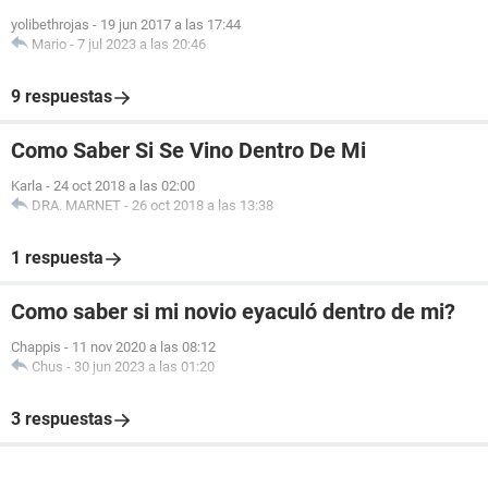
yolibethrojas
-
19 jun 2017 a las 17:44
Mario
-
7 jul 2023 a las 20:46
9 respuestas
Como Saber Si Se Vino Dentro De Mi
Karla
-
24 oct 2018 a las 02:00
DRA. MARNET
-
26 oct 2018 a las 13:38
1 respuesta
Como saber si mi novio eyaculó dentro de mi?
Chappis
-
11 nov 2020 a las 08:12
Chus
-
30 jun 2023 a las 01:20
3 respuestas