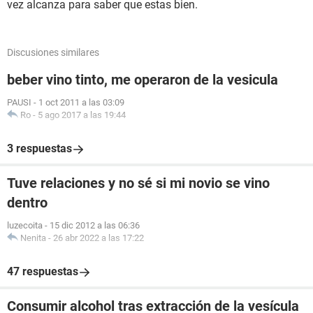
vez alcanza para saber que estas bien.
Discusiones similares
beber vino tinto, me operaron de la vesicula
PAUSI
-
1 oct 2011 a las 03:09
Ro
-
5 ago 2017 a las 19:44
3 respuestas
Tuve relaciones y no sé si mi novio se vino
dentro
luzecoita
-
15 dic 2012 a las 06:36
Nenita
-
26 abr 2022 a las 17:22
47 respuestas
Consumir alcohol tras extracción de la vesícula