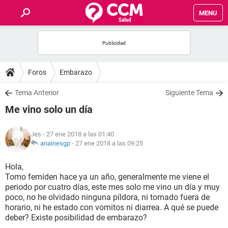
MENU
INICIO
FOROS
Foros
Embarazo
SALUD
Tema Anterior
Siguiente Tema
Me vino solo un día
FAMILIA
Jes
- 27 ene 2018 a las 01:40
NUTRICIÓN
anainesgp
-
27 ene 2018 a las 09:25
Hola,
BIENESTAR
Tomo femiden hace ya un año, generalmente me viene el
periodo por cuatro días, este mes solo me vino un día y muy
SEXUALIDAD
poco, no he olvidado ninguna píldora, ni tomado fuera de
horario, ni he estado con vomitos ni diarrea. A qué se puede
deber? Existe posibilidad de embarazo?
GLOSARIO