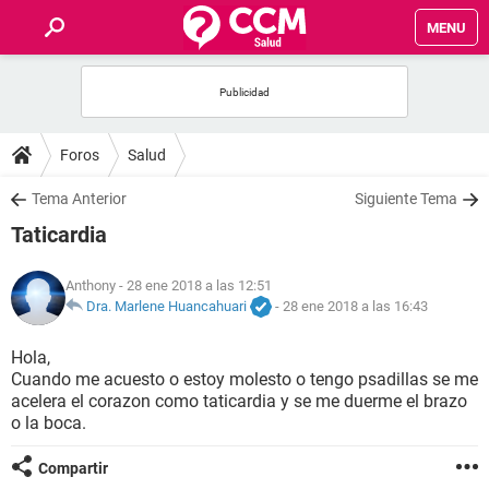
MENU
INICIO
FOROS
Foros
Salud
SALUD
Tema Anterior
Siguiente Tema
Taticardia
FAMILIA
Anthony
- 28 ene 2018 a las 12:51
NUTRICIÓN
Dra. Marlene Huancahuari
-
28 ene 2018 a las 16:43
Hola,
BIENESTAR
Cuando me acuesto o estoy molesto o tengo psadillas se me
acelera el corazon como taticardia y se me duerme el brazo
SEXUALIDAD
o la boca.
Compartir
GLOSARIO