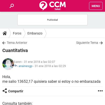
MENU
INICIO
FOROS
Foros
Embarazo
SALUD
Tema Anterior
Siguiente Tema
Cuantitativa
FAMILIA
karen
- 31 ene 2018 a las 02:07
NUTRICIÓN
anainesgp
-
31 ene 2018 a las 02:29
Hola,
BIENESTAR
me salio 13652,17 quisiera saber si estoy o no embarazada
SEXUALIDAD
Compartir
GLOSARIO
Consulta también: