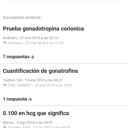
Discusiones similares
Prueba gonadotropina corionica
Andrearv
-
27 mar 2016 a las 20:19
Andrearv
-
27 mar 2016 a las 21:42
7 respuestas
Cuantificación de gonatrofina
Yazmin-180
-
19 ene 2019 a las 00:27
DRA. MARNET
-
19 ene 2019 a las 20:31
1 respuesta
0.100 en hcg que significa
Monss
-
8 ago 2018 a las 05:31
Daniela_4383
-
15 oct 2021 a las 08:33