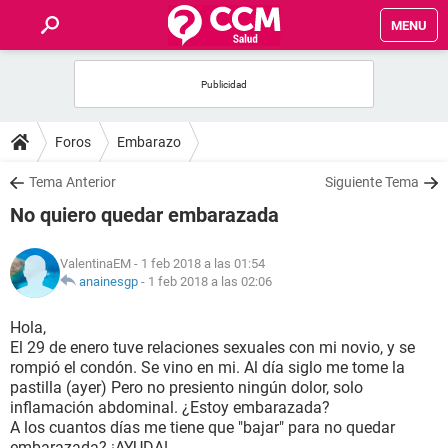
MENU
INICIO
FOROS
Foros
Embarazo
SALUD
Tema Anterior
Siguiente Tema
No quiero quedar embarazada
FAMILIA
ValentinaEM
- 1 feb 2018 a las 01:54
NUTRICIÓN
anainesgp
-
1 feb 2018 a las 02:06
Hola,
BIENESTAR
El 29 de enero tuve relaciones sexuales con mi novio, y se
rompió el condón. Se vino en mi. Al día siglo me tome la
SEXUALIDAD
pastilla (ayer) Pero no presiento ningún dolor, solo
inflamación abdominal. ¿Estoy embarazada?
A los cuantos días me tiene que "bajar" para no quedar
GLOSARIO
embarazada? ¡AYUDA!