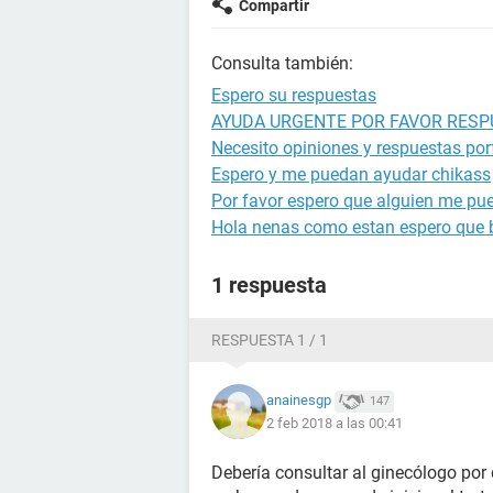
Compartir
Consulta también:
Espero su respuestas
AYUDA URGENTE POR FAVOR RESP
Necesito opiniones y respuestas por
Espero y me puedan ayudar chikass
Por favor espero que alguien me pu
Hola nenas como estan espero que 
1 respuesta
RESPUESTA 1 / 1
anainesgp
147
2 feb 2018 a las 00:41
Debería consultar al ginecólogo por q