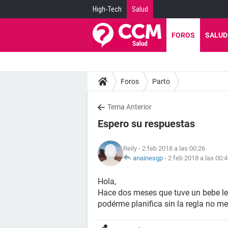
High-Tech
Salud
FOROS
SALUD
Foros
Parto
Tema Anterior
Espero su respuestas
Reily
- 2 feb 2018 a las 00:26
anainesgp
-
2 feb 2018 a las 00:
Hola,
Hace dos meses que tuve un bebe le 
podérme planifica sin la regla no me