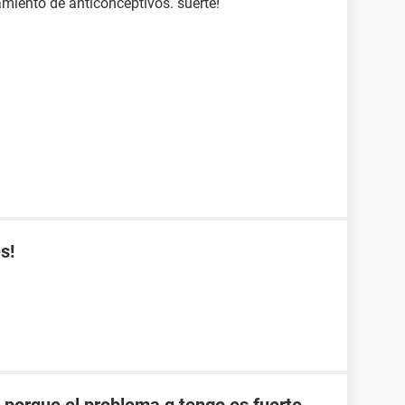
amiento de anticonceptivos. suerte!
s!