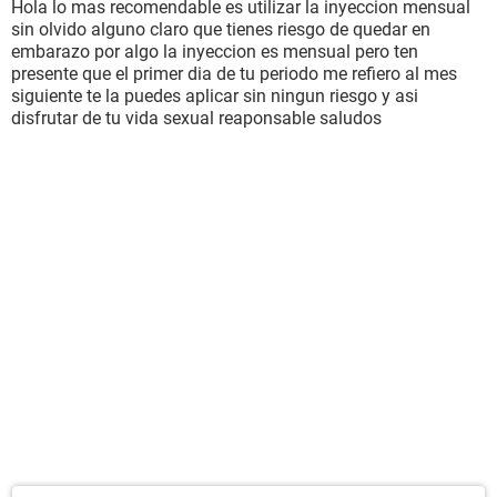
Hola lo mas recomendable es utilizar la inyeccion mensual
sin olvido alguno claro que tienes riesgo de quedar en
embarazo por algo la inyeccion es mensual pero ten
presente que el primer dia de tu periodo me refiero al mes
siguiente te la puedes aplicar sin ningun riesgo y asi
disfrutar de tu vida sexual reaponsable saludos