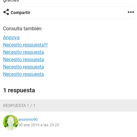
Compartir
Consulta también:
Anpoya
Necesito respuesta!!!
Necesito respuesta
Necesito respuesta
Necesito respuesta
Necesito respuesta
1 respuesta
RESPUESTA 1 / 1
anonimo90
30 ene 2015 a las 23:25