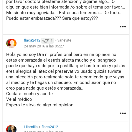
por favor doctora ptesteme atención y digame algo... O
alguien que este bien informada /o sobre el tema por favor...
Me siento muy agoviada... Estresada temerosa... De todo...
Puedo estar embarazada??? Sera que estoy???
flaca2412
>
vanevite
1
24 may 2016 a las 05:27
Hola yo no soy Dra ni profesional pero en mi opinión no
estas embarazada el estrés afecta mucho y el sangrado
puede que haya sido por la pastilla que has tomado y quizás
eres alérgica al látex del preservativo usado quizás tuviste
una infección pero realmente solo te recomiendo que vayas
al medico y te hagas un chequeo. En conclusión que no
creo para nada que estés embarazada..
Cuidate mucho y suerte
Ve al médico
Espero te sirva de algo mi opinion
Liiamiila
>
flaca2412