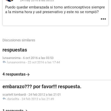
24 may 2016 a las 06:05
Puedo quedar embarazada si tomo anticonceptivos siempre
a la misma hora y usé preservativo y este no se rompió?
Discusiones similares
respuestas
lunaanonima
-
6 oct 2016 a las 03:53
lunaanonima
-
22 oct 2016 a las 17:44
4 respuestas
embarazo??? por favor!!! respuesta.
scarlett lombardi
-
24 feb 2012 a las 21:01
danielita
-
24 feb 2012 a las 21:49
1 respuesta