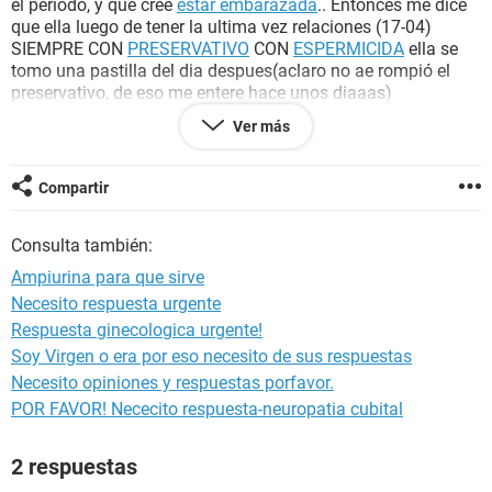
el periodo, y que cree
estar embarazada
.. Entonces me dice
que ella luego de tener la ultima vez relaciones (17-04)
SIEMPRE CON
PRESERVATIVO
CON
ESPERMICIDA
ella se
tomo una pastilla del dia despues(aclaro no ae rompió el
preservativo, de eso me entere hace unos diaaas)
Entonces le pregunte si habia estado en situaciones se
Ver más
estres
, o algo que pueda afectar ademas de ingerir la
pildora
del dia despues y me dijo que: No se alimenta bien, come
poco y nada y que en los ultimoa dias tuvo un flujo
Compartir
excesivo(se sentía similar a la
menstruacion
) pero de color
blanco/amarrillento similar a la "leche condensada" o a "la
Consulta también:
ricota en crema". Luego en el dia de ayer y hoy me comento
que tiene un flujo verdoso/amarillento. (ACLARO NINGUN
Ampiurina para que sirve
FLUJO TENIA OLOR MUY FUERTE y PRESENTABA DOLORES
Necesito respuesta urgente
EN EL ABDÓMEN)
Respuesta ginecologica urgente!
Bueno mi pregunta aqui es la siguiente:
Soy Virgen o era por eso necesito de sus respuestas
puede estar embarazada? Qué probabilidades?
Necesito opiniones y respuestas porfavor.
Y tambien algo que creo que es obvio, tiene una
infección
?
POR FAVOR! Nececito respuesta-neuropatia cubital
GRACIAS Y ESPERO SUS RESPUESTAS LO ANTES POSIBLE.
2 respuestas