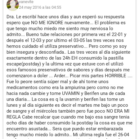
vanevite
24 may 2016 a las 04:55
Dra. Le escribí hace unos días y aun esperó su respuesta
espero que NO ME IGNORE nuevamente... El problema es
que tengo mucho miedo me siento muy nerviosa lo
admito... Bueno tube relaciones por primera vez el 22-01 y
después el 12-03 y por ultimo el 03-05 las tres veces nos
hemos cuidado el utiliza preservativo... Pero como yo soy
bien insegura y desconfiada.. Las tres veces al día siguiente
exactamente dentro de las 24h EH consumido la pastilla
escape(postday) y la ultima vez que estuve con el utilizó
esos famosos preservativos de sabores y días después me
comenzaron a doler ... Arder... Picar mis partes HORRIBLE ....
Fue lo peore sentía súper mal y de ahí tome unos
medicamentos como era la ampiurina pero como no me
hacia nada cambie y tome UVAMIN y Berifen una de cada
una diaria... La cosa es q la uvamin y berifen las tome un
lunes y al día siguiente es decir el martes me bajo un poco
de sangre y el miércoles también pero fue poco NO ERA MI
REGLA Cabe recalcar que cuando me bajo esa sangre tenia
ocho días de haber consumido la postday la cosa es que me
encuentro asustada... Sera que puedo estar embarazada
tengo mucho miedo lo admito.. Mi ultima regla fue el 26-04