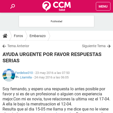
MENU
INICIO
FOROS
Foros
Embarazo
SALUD
Tema Anterior
Siguiente Tema
AYUDA URGENTE POR FAVOR RESPUESTAS
FAMILIA
SERIAS
NUTRICIÓN
Ferdelos010
- 23 may 2016 a las 07:50
Liiamiila
-
24 may 2016 a las 06:05
BIENESTAR
Soy fernando, y espero una respuesta lo antes posible por
favor y si es de un profesional o alguien con experiencia
SEXUALIDAD
mejor.Con mi ex novia, tuve relaciones la ultima vez el 17-04.
A ella le bajo la menstruaciion el 12-04.
Resulta que al dia 15-05 me llama y me dice que no le viene
GLOSARIO