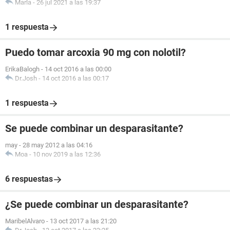
Marla
-
26 jul 2021 a las 19:37
1 respuesta
Puedo tomar arcoxia 90 mg con nolotil?
ErikaBalogh
-
14 oct 2016 a las 00:00
Dr.Josh
-
14 oct 2016 a las 00:17
1 respuesta
Se puede combinar un desparasitante?
may
-
28 may 2012 a las 04:16
Moa
-
10 nov 2019 a las 12:36
6 respuestas
¿Se puede combinar un desparasitante?
MaribelAlvaro
-
13 oct 2017 a las 21:20