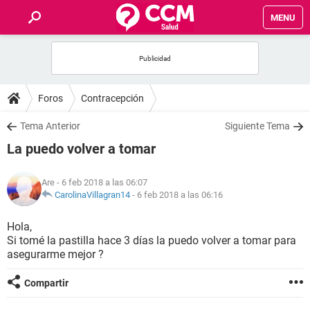
MENU
INICIO
FOROS
Foros
Contracepción
SALUD
Tema Anterior
Siguiente Tema
La puedo volver a tomar
FAMILIA
Are
- 6 feb 2018 a las 06:07
NUTRICIÓN
CarolinaVillagran14
-
6 feb 2018 a las 06:16
Hola,
BIENESTAR
Si tomé la pastilla hace 3 días la puedo volver a tomar para
asegurarme mejor ?
SEXUALIDAD
Compartir
GLOSARIO