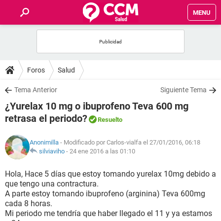
MENU
INICIO
FOROS
Foros
Salud
SALUD
Tema Anterior
Siguiente Tema
¿Yurelax 10 mg o ibuprofeno Teva 600 mg
FAMILIA
retrasa el periodo?
Resuelto
NUTRICIÓN
Anonimilla
- Modificado por Carlos-vialfa el 27/01/2016, 06:18
silviaviho
-
24 ene 2016 a las 01:10
BIENESTAR
Hola, Hace 5 días que estoy tomando yurelax 10mg debido a
que tengo una contractura.
SEXUALIDAD
A parte estoy tomando ibuprofeno (arginina) Teva 600mg
cada 8 horas.
Mi periodo me tendría que haber llegado el 11 y ya estamos
GLOSARIO