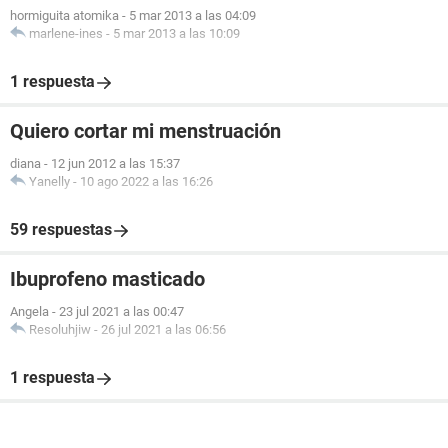
hormiguita atomika
-
5 mar 2013 a las 04:09
marlene-ines
-
5 mar 2013 a las 10:09
1 respuesta
Quiero cortar mi menstruación
diana
-
12 jun 2012 a las 15:37
Yanelly
-
10 ago 2022 a las 16:26
59 respuestas
Ibuprofeno masticado
Angela
-
23 jul 2021 a las 00:47
Resoluhjiw
-
26 jul 2021 a las 06:56
1 respuesta