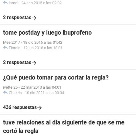
israel
-
24 sep 2015 a las 02:02
2 respuestas
tome postday y luego ibuprofeno
Meel2017
-
18 dic 2016 a las 01:42
Fiorela
-
12 jun 2018 a las 18:01
2 respuestas
¿Qué puedo tomar para cortar la regla?
ivette 25
-
22 mar 2013 a las 04:01
Chakris
-
10 dic 2021 a las 00:34
436 respuestas
tuve relaciones al dia siguiente de que se me
cortó la regla