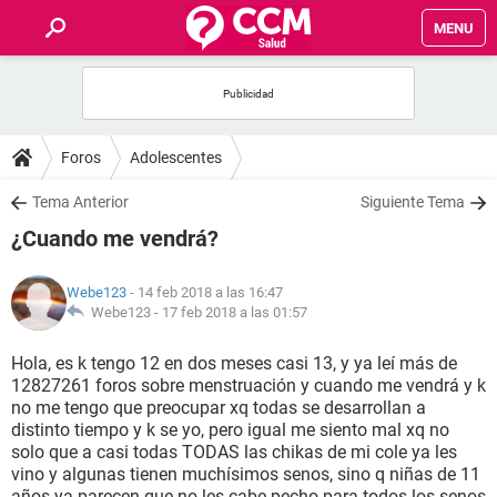
MENU
INICIO
FOROS
Foros
Adolescentes
SALUD
Tema Anterior
Siguiente Tema
¿Cuando me vendrá?
FAMILIA
Webe123
- 14 feb 2018 a las 16:47
NUTRICIÓN
Webe123 -
17 feb 2018 a las 01:57
Hola, es k tengo 12 en dos meses casi 13, y ya leí más de
BIENESTAR
12827261 foros sobre menstruación y cuando me vendrá y k
no me tengo que preocupar xq todas se desarrollan a
SEXUALIDAD
distinto tiempo y k se yo, pero igual me siento mal xq no
solo que a casi todas TODAS las chikas de mi cole ya les
vino y algunas tienen muchísimos senos, sino q niñas de 11
GLOSARIO
años ya parecen que no les cabe pecho para todos los senos