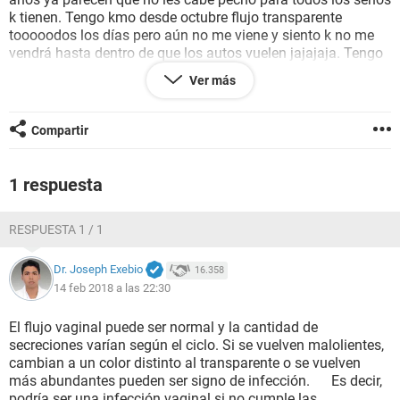
k tienen. Tengo kmo desde octubre flujo transparente
tooooodos los días pero aún no me viene y siento k no me
vendrá hasta dentro de que los autos vuelen jajajaja. Tengo
apeniiiiitas de senos, pero es más pezón y sólo uno de mis
Ver más
senos es apenitas redondito. No c que esperar jaja, no les
voy a mentir, vivo deprimida pensando en k seguro niñas
más pequeñas ya se desarrollaron y me fijo en cuántos
Compartir
senos tienen las demás chikas y cuando lo veo me siento
peor aún :'s
1 respuesta
RESPUESTA 1 / 1
Dr. Joseph Exebio
16.358
14 feb 2018 a las 22:30
El flujo vaginal puede ser normal y la cantidad de
secreciones varían según el ciclo. Si se vuelven malolientes,
cambian a un color distinto al transparente o se vuelven
más abundantes pueden ser signo de infección. Es decir,
podría ser una infección vaginal si no cumple las