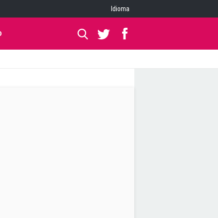
Idioma
O