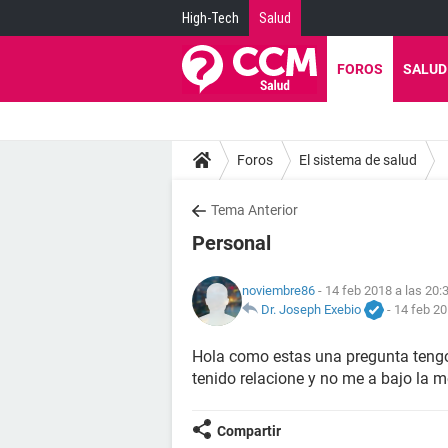
High-Tech
Salud
FOROS
SALUD
Foros
El sistema de salud
Tema Anterior
Personal
noviembre86
- 14 feb 2018 a las 20:
Dr. Joseph Exebio
-
14 feb 20
Hola como estas una pregunta tengo 
tenido relacione y no me a bajo la m
Compartir