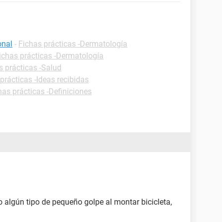
onal
-
Fichas prácticas -Dermatología
ichas prácticas -Dermatología
s prácticas -Salud
prácticas -Ideas recibidas
has prácticas -Definiciones
 algún tipo de pequeño golpe al montar bicicleta,