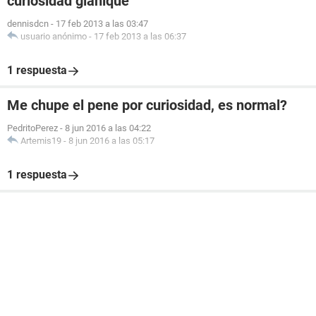
curiosidad glanique
dennisdcn
-
17 feb 2013 a las 03:47
usuario anónimo
-
17 feb 2013 a las 06:37
1 respuesta
Me chupe el pene por curiosidad, es normal?
PedritoPerez
-
8 jun 2016 a las 04:22
Artemis19
-
8 jun 2016 a las 05:17
1 respuesta