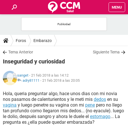
MENU
INICIO
FOROS
Foros
Embarazo
SALUD
Tema Anterior
Siguiente Tema
Inseguridad y curiosidad
FAMILIA
sanget
- 21 feb 2018 a las 14:12
NUTRICIÓN
adry81111
-
21 feb 2018 a las 20:05
Hola, queria preguntar algo, hace unos dias con mi novia
BIENESTAR
nos pasamos de calenturientos y le meti mis
dedos
en su
vagina
y luego penetre su vagina con mi
pene
pero no llego
SEXUALIDAD
tan profundo como llegaron mis dedos... (no eyacule). luego
le dolio, después sangro y ahora le duele el
estomago
... La
pregunta es ¿ella puede quedar embarazada?
GLOSARIO