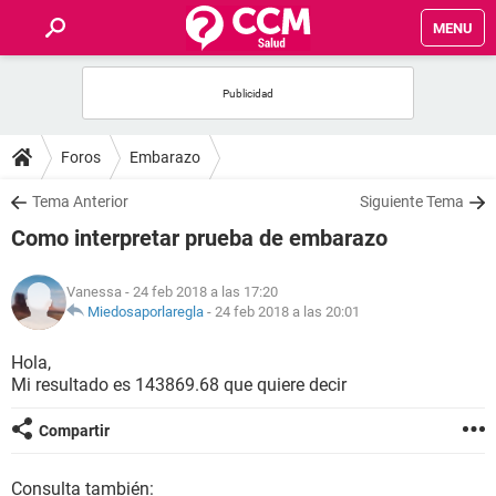
MENU
INICIO
FOROS
Foros
Embarazo
SALUD
Tema Anterior
Siguiente Tema
Como interpretar prueba de embarazo
FAMILIA
Vanessa
- 24 feb 2018 a las 17:20
NUTRICIÓN
Miedosaporlaregla
-
24 feb 2018 a las 20:01
Hola,
BIENESTAR
Mi resultado es 143869.68 que quiere decir
SEXUALIDAD
Compartir
GLOSARIO
Consulta también: