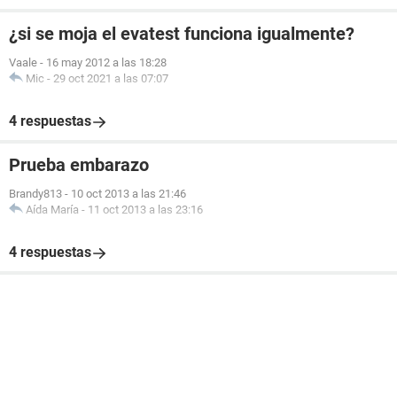
¿si se moja el evatest funciona igualmente?
Vaale
-
16 may 2012 a las 18:28
Mic
-
29 oct 2021 a las 07:07
4 respuestas
Prueba embarazo
Brandy813
-
10 oct 2013 a las 21:46
Aída María
-
11 oct 2013 a las 23:16
4 respuestas