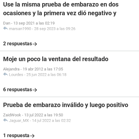
Use la misma prueba de embarazo en dos
ocasiones y la primera vez dió negativo y
Dan
-
13 sep 2021 a las 02:19
marsan1990
-
28 sep 2023 a las 09:26
2 respuestas
Moje un poco la ventana del resultado
Alejandra
-
19 abr 2012 a las 17:05
Lourdes
-
25 jun 2022 a las 06:18
6 respuestas
Prueba de embarazo inválido y luego positivo
ZaidWook
-
13 jul 2022 a las 19:50
Jaguar_MX
-
14 jul 2022 a las 02:32
1 respuesta