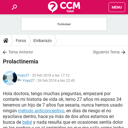
MENU
INICIO
FOROS
Foros
Embarazo
SALUD
Tema Anterior
Siguiente Tema
Prolactinemia
FAMILIA
Yoys27
- 25 feb 2018 a las 17:12
NUTRICIÓN
Yoys27
-
26 feb 2018 a las 22:45
Hola doctora, tengo muchas preguntas, empezaré por
BIENESTAR
contarle mi historia de vida ok, temo 27 años mi esposo 34
tenemos un hijo de 7 años fue sesaria, nunca hemos usado
SEXUALIDAD
ningún
método anticonceptivo
, en días de riesgo el no
eyacilava dentro, hace ya más de dos años estamos en
busca de
bebé
y nada resulta que en ocasiones sentía dolor
GLOSARIO
en los pechos y yo al oprimirlos no que me salía como leche