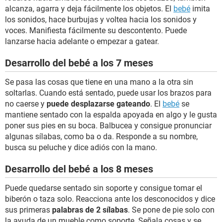
alcanza, agarra y deja fácilmente los objetos. El
bebé
imita
los sonidos, hace burbujas y voltea hacia los sonidos y
voces. Manifiesta fácilmente su descontento. Puede
lanzarse hacia adelante o empezar a gatear.
Desarrollo del bebé a los 7 meses
Se pasa las cosas que tiene en una mano a la otra sin
soltarlas. Cuando está sentado, puede usar los brazos para
no caerse y
puede desplazarse gateando
. El
bebé
se
mantiene sentado con la espalda apoyada en algo y le gusta
poner sus pies en su boca. Balbucea y consigue pronunciar
algunas sílabas, como ba o da. Responde a su nombre,
busca su peluche y dice adiós con la mano.
Desarrollo del bebé a los 8 meses
Puede quedarse sentado sin soporte y consigue tomar el
biberón o taza solo. Reacciona ante los desconocidos y dice
sus primeras
palabras de 2 sílabas
. Se pone de pie solo con
la ayuda de un mueble como soporte. Señala cosas y se