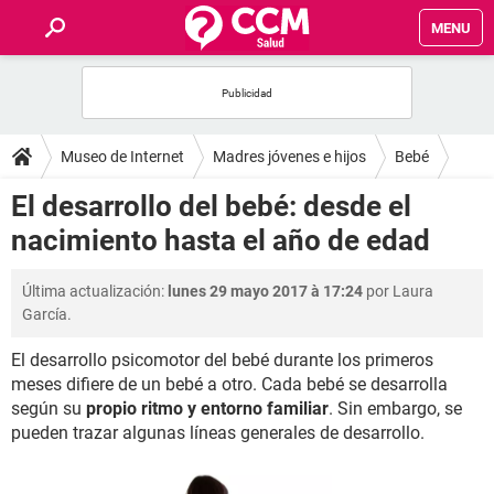
MENU
INICIO
FOROS
Museo de Internet
Madres jóvenes e hijos
Bebé
SALUD
El desarrollo del bebé: desde el
nacimiento hasta el año de edad
FAMILIA
Última actualización:
lunes 29 mayo 2017 à 17:24
por Laura
NUTRICIÓN
García.
El desarrollo psicomotor del bebé durante los primeros
BIENESTAR
meses difiere de un bebé a otro. Cada bebé se desarrolla
según su
propio ritmo y entorno familiar
. Sin embargo, se
SEXUALIDAD
pueden trazar algunas líneas generales de desarrollo.
GLOSARIO