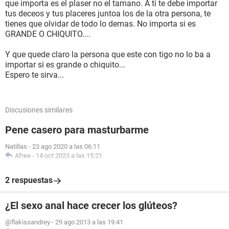
que importa es el plaser no el tamano. A ti te debe importar
tus deceos y tus placeres juntoa los de la otra persona, te
tienes que olvidar de todo lo demas. No importa si es
GRANDE O CHIQUITO....
Y que quede claro la persona que este con tigo no lo ba a
importar si es grande o chiquito...
Espero te sirva...
Discusiones similares
Pene casero para masturbarme
Natillas
-
23 ago 2020 a las 06:11
Afree
-
14 oct 2023 a las 15:21
2 respuestas
¿El sexo anal hace crecer los glúteos?
@flakissandrey
-
29 ago 2013 a las 19:41