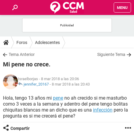
MENU
INICIO
FOROS
Foros
Adolescentes
SALUD
Tema Anterior
Siguiente Tema
Mi pene no crece.
FAMILIA
Israelborjas
- 8 mar 2018 a las 20:06
NUTRICIÓN
jennifer_20167
-
8 mar 2018 a las 20:43
Hola, tengo 13 años mi
pene
no ah crecido si me masturbo
BIENESTAR
como 3 veces a la semana y adentro del pene tengo bolitas
chiquitas blancas me an dicho que es una
infección
pero la
SEXUALIDAD
pregunta es si me crecerá el pene?
Compartir
GLOSARIO