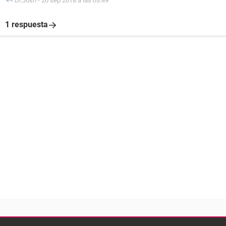
Dr.Josh
-
20 sep 2018 a las 03:49
1 respuesta