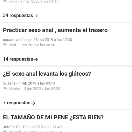
Fenix
-
9 may 2023 a las 01:17
34 respuestas
Practicar sexo anal , aumenta el trasero
usuario anónimo
-
28 oct 2019 a las 12:00
Mari
-
1 oct 2021 a las 00:50
14 respuestas
¿El sexo anal levanta los glúteos?
Susana
-
4 feb 2019 a las 03:14
Marden
-
8 jun 2023 a las 04:35
7 respuestas
EL TAMAÑO DE MI PENE ¿ESTA BIEN?
JotaEle10
-
19 sep 2018 a las 21:40