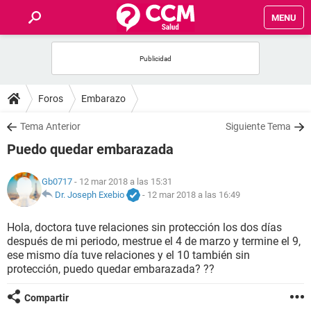
MENU
INICIO
FOROS
Foros
Embarazo
SALUD
Tema Anterior
Siguiente Tema
Puedo quedar embarazada
FAMILIA
Gb0717
- 12 mar 2018 a las 15:31
NUTRICIÓN
Dr. Joseph Exebio
-
12 mar 2018 a las 16:49
Hola, doctora tuve relaciones sin protección los dos días
BIENESTAR
después de mi periodo, mestrue el 4 de marzo y termine el 9,
ese mismo día tuve relaciones y el 10 también sin
SEXUALIDAD
protección, puedo quedar embarazada? ??
Compartir
GLOSARIO