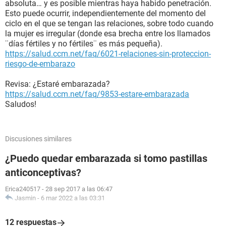
absoluta… y es posible mientras haya habido penetración.
Esto puede ocurrir, independientemente del momento del
ciclo en el que se tengan las relaciones, sobre todo cuando
la mujer es irregular (donde esa brecha entre los llamados
¨días fértiles y no fértiles¨ es más pequeña).
https://salud.ccm.net/faq/6021-relaciones-sin-proteccion-
riesgo-de-embarazo
Revisa: ¿Estaré embarazada?
https://salud.ccm.net/faq/9853-estare-embarazada
Saludos!
Discusiones similares
¿Puedo quedar embarazada si tomo pastillas
anticonceptivas?
Erica240517
-
28 sep 2017 a las 06:47
Jasmin
-
6 mar 2022 a las 03:31
12 respuestas