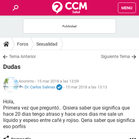
MENU
INICIO
FOROS
Foros
Sexualidad
SALUD
Tema Anterior
Siguiente Tema
Dudas
FAMILIA
Anonimo
- 15 mar 2018 a las 13:09
NUTRICIÓN
Dr. Carlos Salinas
-
15 mar 2018 a las 13:13
Hola,
BIENESTAR
Primera vez que preguntó.. Qisiera saber que significa que
hace 20 dias tengo atraso y hace unos dias me sale un
SEXUALIDAD
líquido y espeso entre café y rojiso. Qeria saber que significa
eso porfiis
GLOSARIO