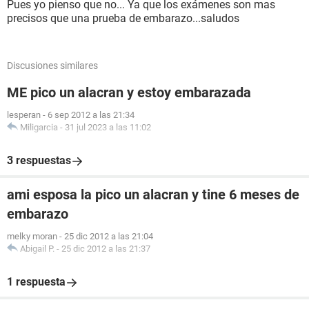
Pues yo pienso que no... Ya que los exámenes son mas
precisos que una prueba de embarazo...saludos
Discusiones similares
ME pico un alacran y estoy embarazada
lesperan
-
6 sep 2012 a las 21:34
Miligarcia
-
31 jul 2023 a las 11:02
3 respuestas
ami esposa la pico un alacran y tine 6 meses de
embarazo
melky moran
-
25 dic 2012 a las 21:04
Abigail P.
-
25 dic 2012 a las 21:37
1 respuesta