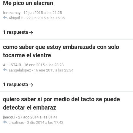
Me pico un alacran
terezamay
-
12 jun 2015 a las 21:25
Abigail P.
-
22 jun 2015 a las 15:35
1 respuesta
como saber que estoy embarazada con solo
tocarme el vientre
ALLISTAIR
-
16 ene 2015 a las 23:28
aangelalopez
-
16 ene 2015 a las 23:34
1 respuesta
quiero saber si por medio del tacto se puede
detectar el embaraz
jaacqui
-
27 ago 2014 a las 01:41
c-salinas
-
3 dic 2014 a las 17:42