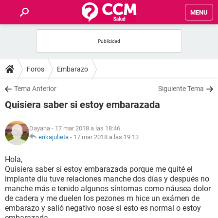
MENU
INICIO
FOROS
Foros
Embarazo
SALUD
Tema Anterior
Siguiente Tema
Quisiera saber si estoy embarazada
FAMILIA
Dayana
- 17 mar 2018 a las 18:46
NUTRICIÓN
erikajulieta
-
17 mar 2018 a las 19:13
Hola,
BIENESTAR
Quisiera saber si estoy embarazada porque me quité el
implante diu tuve relaciones manche dos días y después no
SEXUALIDAD
manche más e tenido algunos síntomas como náusea dolor
de cadera y me duelen los pezones m hice un exámen de
embarazo y salió negativo nose si esto es normal o estoy
GLOSARIO
embarazada