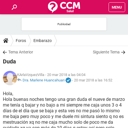
MENU
INICIO
FOROS
Foros
Embarazo
SALUD
Tema Anterior
Siguiente Tema
Duda
FAMILIA
KArlaVzquezVilla
- 20 mar 2018 a las 04:04
NUTRICIÓN
Dra. Marlene Huancahuari
-
20 mar 2018 a las 16:52
Hola,
BIENESTAR
Hola buenas noches tengo una gran duda el nueve de marzo
me tenía q bajar y no bajo a mi siempre me caja unos 3 o 4
SEXUALIDAD
días de el día que se baja y esta ves no me pasó lo mismo
me baja pero muy poco y me duele mi sintura siento q no es
mestruación xq no me caja mucho solo de poco me da
GLOSARIO
cuidado xq ya son más de 10 días q estoy así pero solo