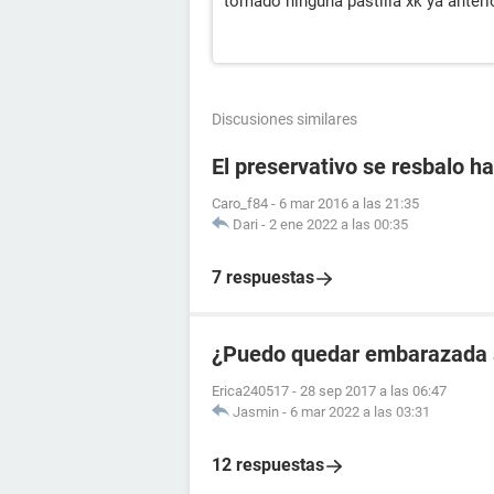
tomado ninguna pastilla xk ya anter
Discusiones similares
El preservativo se resbalo ha
Caro_f84
-
6 mar 2016 a las 21:35
Dari
-
2 ene 2022 a las 00:35
7 respuestas
¿Puedo quedar embarazada si
Erica240517
-
28 sep 2017 a las 06:47
Jasmin
-
6 mar 2022 a las 03:31
12 respuestas