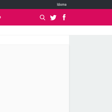
Idioma
O