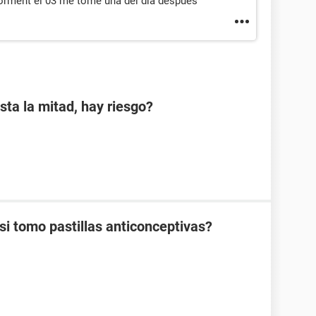
iorment el 03 me tome una del dia despues
sta la mitad, hay riesgo?
 tomo pastillas anticonceptivas?