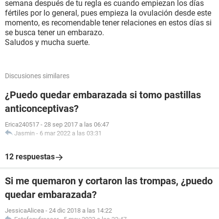
semana después de tu regla es cuando empiezan los días
fértiles por lo general, pues empieza la ovulación desde este
momento, es recomendable tener relaciones en estos días si
se busca tener un embarazo.
Saludos y mucha suerte.
Discusiones similares
¿Puedo quedar embarazada si tomo pastillas
anticonceptivas?
Erica240517
-
28 sep 2017 a las 06:47
Jasmin
-
6 mar 2022 a las 03:31
12 respuestas
Si me quemaron y cortaron las trompas, ¿puedo
quedar embarazada?
JessicaAlicea
-
24 dic 2018 a las 14:22