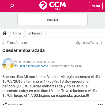
MENU
INICIO
FOROS
Foros
Embarazo
SALUD
Tema Anterior
Siguiente Tema
Quedar embarazada
FAMILIA
Vane
- 20 mar 2018 a las 13:40
NUTRICIÓN
LuisFelipeColmenares
-
20 mar 2018 a las 13:46
Buenos días.Mi nombre es Vanesa.Mi regla comenzó el día
BIENESTAR
10/03/2018 y terminó el 14/03/2018.Soy irregular en
periodo.QUIERO quedar embarazada y no sé en que
SEXUALIDAD
momento estoy en mis días fértiles.Tuve relaciones el día
15/03 ,luego el 17/03.Espero su respuesta, gracias!!!
GLOSARIO