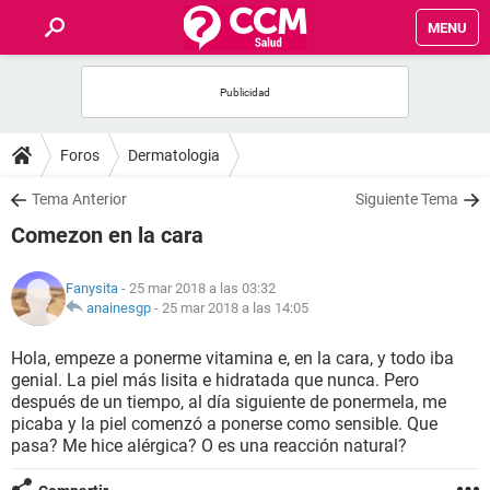
MENU
INICIO
FOROS
Foros
Dermatologia
SALUD
Tema Anterior
Siguiente Tema
Comezon en la cara
FAMILIA
Fanysita
- 25 mar 2018 a las 03:32
NUTRICIÓN
anainesgp
-
25 mar 2018 a las 14:05
Hola, empeze a ponerme vitamina e, en la cara, y todo iba
BIENESTAR
genial. La piel más lisita e hidratada que nunca. Pero
después de un tiempo, al día siguiente de ponermela, me
SEXUALIDAD
picaba y la piel comenzó a ponerse como sensible. Que
pasa? Me hice alérgica? O es una reacción natural?
GLOSARIO