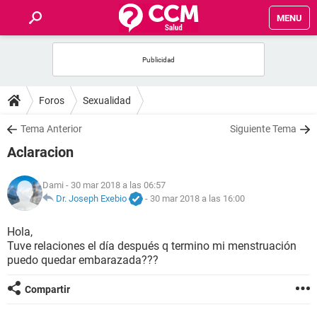
MENU
INICIO
FOROS
Foros
Sexualidad
SALUD
Tema Anterior
Siguiente Tema
Aclaracion
FAMILIA
Dami
- 30 mar 2018 a las 06:57
NUTRICIÓN
Dr. Joseph Exebio
-
30 mar 2018 a las 16:00
Hola,
BIENESTAR
Tuve relaciones el día después q termino mi menstruación
puedo quedar embarazada???
SEXUALIDAD
Compartir
GLOSARIO