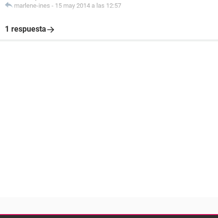
marlene-ines
-
15 may 2014 a las 12:57
1 respuesta