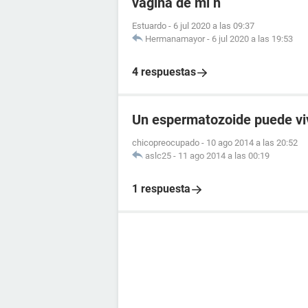
vagina de mi n
Estuardo
-
6 jul 2020 a las 09:37
Hermanamayor
-
6 jul 2020 a las 19:53
4 respuestas
Un espermatozoide puede viv
chicopreocupado
-
10 ago 2014 a las 20:52
aslc25
-
11 ago 2014 a las 00:19
1 respuesta