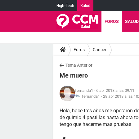
High-Tech
Salud
FOROS
SALUD
Foros
Cáncer
Tema Anterior
Me muero
fernanda1
- 6 abr 2018 a las 09:11
fernanda1 -
28 abr 2018 a las 10
Hola, hace tres años me operaron de
de quimio 4 pastillas hasta ahora to
tengo que hacerme mas pruebas