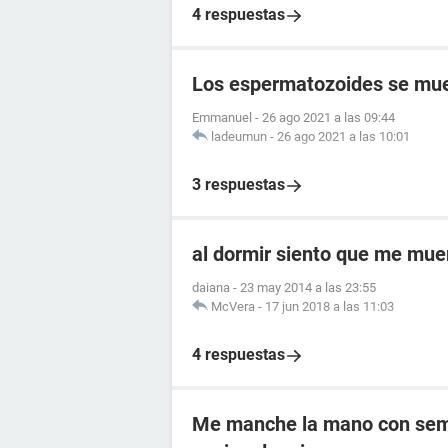
4 respuestas
Los espermatozoides se muer
Emmanuel
-
26 ago 2021 a las 09:44
ladeumun
-
26 ago 2021 a las 10:01
3 respuestas
al dormir siento que me mue
daiana
-
23 may 2014 a las 23:55
McVera
-
17 jun 2018 a las 11:03
4 respuestas
Me manche la mano con semen