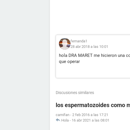
fernanda1
28 abr 2018 a las 10:01
hola DRA MARET me hicieron una co
que operar
Discusiones similares
los espermatozoides como 
camifan
-
2 feb 2016 a las 17:21
Hola
-
16 abr 2021 a las 08:01