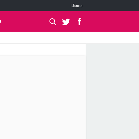
Idioma
O