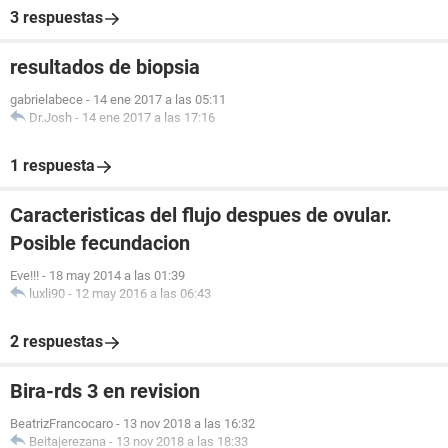
3 respuestas
resultados de biopsia
gabrielabece
-
14 ene 2017 a las 05:11
Dr.Josh
-
14 ene 2017 a las 17:16
1 respuesta
Caracteristicas del flujo despues de ovular.
Posible fecundacion
Eve!!!
-
18 may 2014 a las 01:39
luxli90
-
12 may 2016 a las 06:43
2 respuestas
Bira-rds 3 en revision
BeatrizFrancocaro
-
13 nov 2018 a las 16:32
Beitajerezana
-
13 nov 2018 a las 18:33