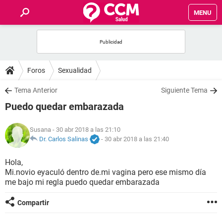
MENU
INICIO
FOROS
Foros
Sexualidad
SALUD
Tema Anterior
Siguiente Tema
Puedo quedar embarazada
FAMILIA
Susana
- 30 abr 2018 a las 21:10
NUTRICIÓN
Dr. Carlos Salinas
-
30 abr 2018 a las 21:40
Hola,
BIENESTAR
Mi.novio eyaculó dentro de.mi vagina pero ese mismo día
me bajo mi regla puedo quedar embarazada
SEXUALIDAD
Compartir
GLOSARIO