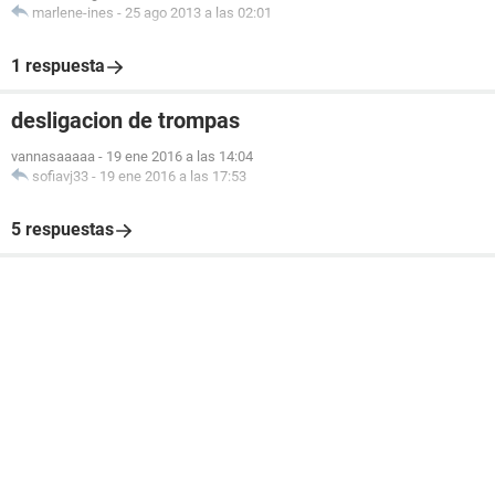
marlene-ines
-
25 ago 2013 a las 02:01
1 respuesta
desligacion de trompas
vannasaaaaa
-
19 ene 2016 a las 14:04
sofiavj33
-
19 ene 2016 a las 17:53
5 respuestas