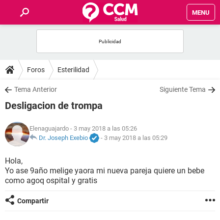
MENU
INICIO
FOROS
Foros
Esterilidad
SALUD
Tema Anterior
Siguiente Tema
Desligacion de trompa
FAMILIA
Elenaguajardo
- 3 may 2018 a las 05:26
NUTRICIÓN
Dr. Joseph Exebio
-
3 may 2018 a las 05:29
Hola,
BIENESTAR
Yo ase 9año melige yaora mi nueva pareja quiere un bebe
como agoq ospital y gratis
SEXUALIDAD
Compartir
GLOSARIO