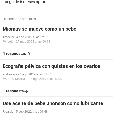
Luego de 6 meses aprox.
Discusiones similares
Miomas se mueve como un bebe
Aracelly
-
4 ene 2019 a las 02:57
Lety
-
27 may 2023 a las 09:18
4 respuestas
Ecografia pélvica con quistes en los ovarios
andreeliza
-
4 ago 2019 a las 03:46
DRA. MARNET
-
4 ago 2019 a las 12:07
1 respuesta
Use aceite de bebe Jhonson como lubricante
Ricardo
-
5 sep 2022 a las 01:48