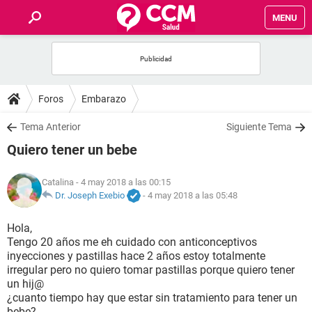
MENU
INICIO
FOROS
Foros
Embarazo
SALUD
Tema Anterior
Siguiente Tema
Quiero tener un bebe
FAMILIA
Catalina
- 4 may 2018 a las 00:15
NUTRICIÓN
Dr. Joseph Exebio
-
4 may 2018 a las 05:48
Hola,
BIENESTAR
Tengo 20 años me eh cuidado con anticonceptivos
inyecciones y pastillas hace 2 años estoy totalmente
SEXUALIDAD
irregular pero no quiero tomar pastillas porque quiero tener
un hij@
¿cuanto tiempo hay que estar sin tratamiento para tener un
GLOSARIO
bebe?