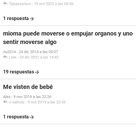
Tepasasnico
-
19 oct 2022 a las 00:36
1 respuesta
mioma puede moverse o empujar organos y uno
sentir moverse algo
nu2014
-
24 dic 2014 a las 05:07
Lore
-
24 dic 2021 a las 14:42
19 respuestas
Me visten de bebé
Alex
-
9 nov 2019 a las 22:26
c-salinas
-
9 nov 2019 a las 22:33
1 respuesta